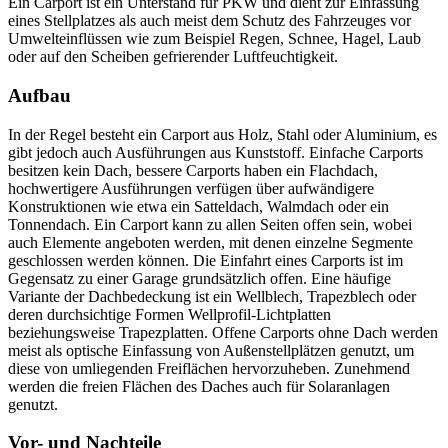
Ein Carport ist ein Unterstand für PKW und dient zur Einfassung
eines Stellplatzes als auch meist dem Schutz des Fahrzeuges vor
Umwelteinflüssen wie zum Beispiel Regen, Schnee, Hagel, Laub
oder auf den Scheiben gefrierender Luftfeuchtigkeit.
Aufbau
In der Regel besteht ein Carport aus Holz, Stahl oder Aluminium, es
gibt jedoch auch Ausführungen aus Kunststoff. Einfache Carports
besitzen kein Dach, bessere Carports haben ein Flachdach,
hochwertigere Ausführungen verfügen über aufwändigere
Konstruktionen wie etwa ein Satteldach, Walmdach oder ein
Tonnendach. Ein Carport kann zu allen Seiten offen sein, wobei
auch Elemente angeboten werden, mit denen einzelne Segmente
geschlossen werden können. Die Einfahrt eines Carports ist im
Gegensatz zu einer Garage grundsätzlich offen. Eine häufige
Variante der Dachbedeckung ist ein Wellblech, Trapezblech oder
deren durchsichtige Formen Wellprofil-Lichtplatten
beziehungsweise Trapezplatten. Offene Carports ohne Dach werden
meist als optische Einfassung von Außenstellplätzen genutzt, um
diese von umliegenden Freiflächen hervorzuheben. Zunehmend
werden die freien Flächen des Daches auch für Solaranlagen
genutzt.
Vor- und Nachteile