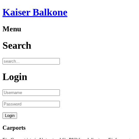
Kaiser Balkone
Menu
Search
Login
Carports